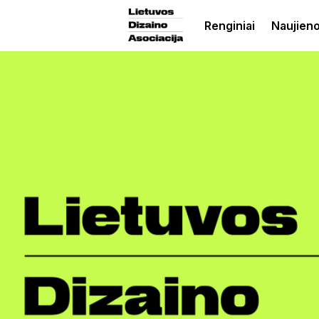
Renginiai
Naujien