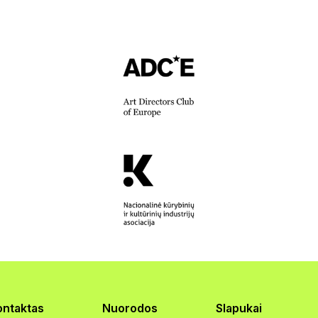
ontaktas
Nuorodos
Slapukai